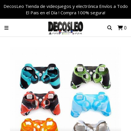
DecosLeo Tienda de videojuegos y electrónica Envíos a Todo
El Pais en el Día ! Compra 100% segura!
0