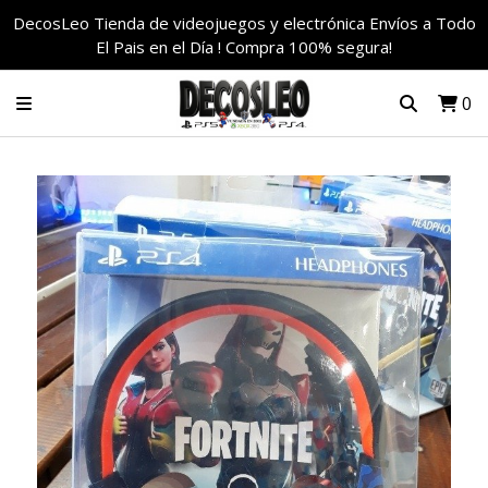
DecosLeo Tienda de videojuegos y electrónica Envíos a Todo
El Pais en el Día ! Compra 100% segura!
0