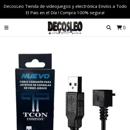
DecosLeo Tienda de videojuegos y electrónica Envíos a Todo
El Pais en el Día ! Compra 100% segura!
0