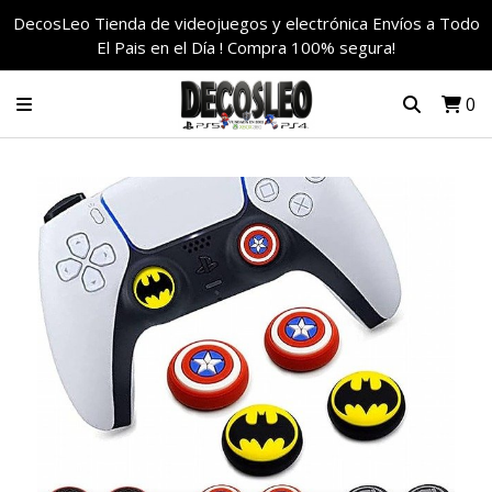
DecosLeo Tienda de videojuegos y electrónica Envíos a Todo
El Pais en el Día ! Compra 100% segura!
0