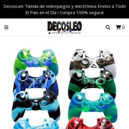
DecosLeo Tienda de videojuegos y electrónica Envíos a Todo
El Pais en el Día ! Compra 100% segura!
0