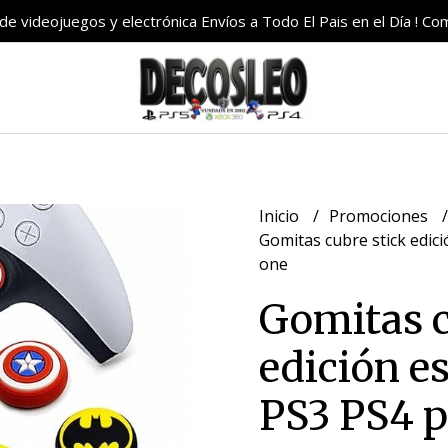
e videojuegos y electrónica Envíos a Todo El Pais en el Día ! C
Inicio
Promociones
Gomitas cubre stick edic
one
Gomitas c
edición e
PS3 PS4 