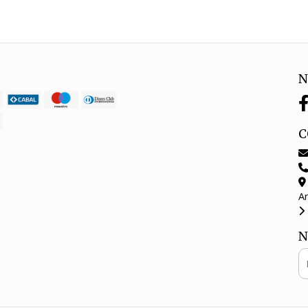
N
C
A
N