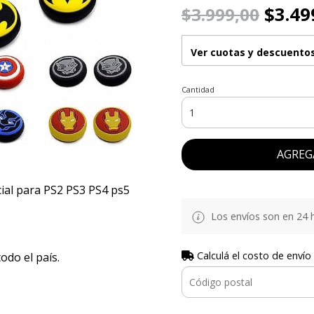
$3.49
$3.999,00
Ver cuotas y descuento
Cantidad
AGREG
cial para PS2 PS3 PS4 ps5
Los envíos son en 24 h
Calculá el costo de envío
do el país.