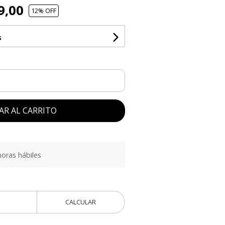
9,00
12
% OFF
s
AR AL CARRITO
oras hábiles
CALCULAR