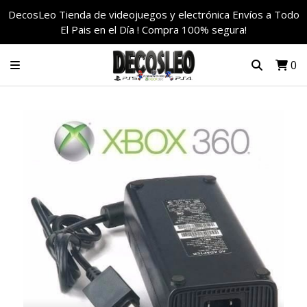
DecosLeo Tienda de videojuegos y electrónica Envíos a Todo
El Pais en el Día ! Compra 100% segura!
0